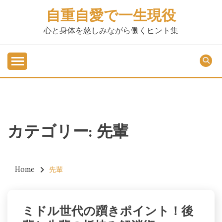
Skip
自重自愛で一生現役
to
content
心と身体を慈しみながら働くヒント集
カテゴリー:
先輩
Home
先輩
ミドル世代の躓きポイント！後